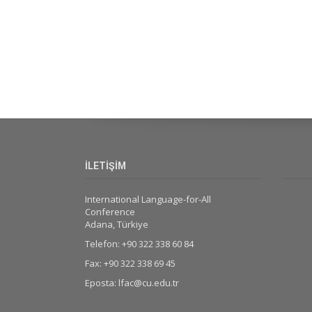
İLETİŞİM
International Language-for-All
Conference
Adana, Türkiye
Telefon: +90 322 338 60 84
Fax: +90 322 338 69 45
Eposta: lfac@cu.edu.tr