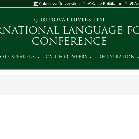
Çukurova Üniversitesi
Kalite Politikaları
An
ÇUKUROVA ÜNİVERSİTESİ
RNATIONAL LANGUAGE-FO
CONFERENCE
OTE SPEAKERS
CALL FOR PAPERS
REGISTRATION