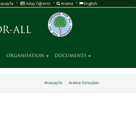
asayfa
Aday Öğrenci
Arama
English
R-ALL
ORGANISATION
DOCUMENTS
Anasayfa
Arama Sonuçları